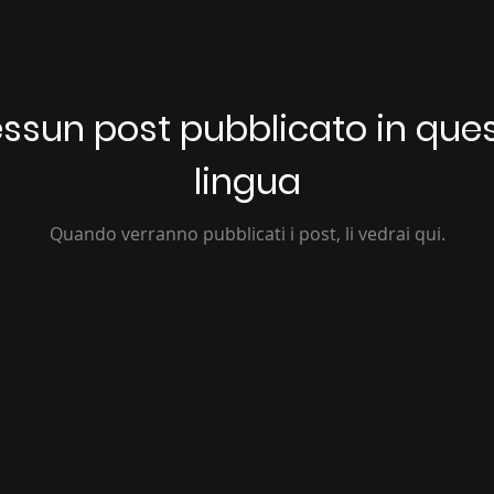
ssun post pubblicato in que
lingua
Quando verranno pubblicati i post, li vedrai qui.