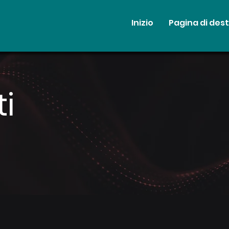
Inizio
Pagina di des
ti