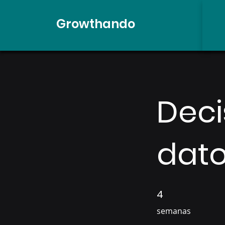
Growthando
Deci
dat
4
4 semanas
semanas