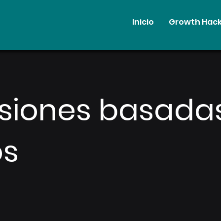
Inicio
Growth Hack
siones basada
os