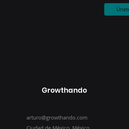
Únet
Growthando
arturo@growthando.com
Ciudad de México, México