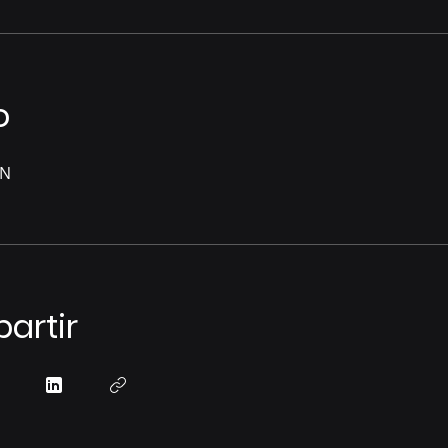
o
XN
artir